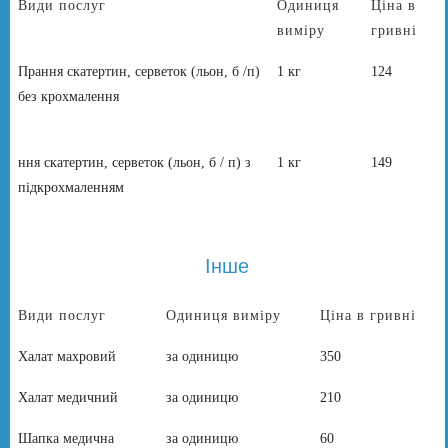
Види послуг
Одиниця
Ціна в
виміру
гривні
Прання скатертин, серветок (льон, б /п)
1 кг
124
без крохмалення
ння скатертин, серветок (льон, б / п) з
1 кг
149
підкрохмаленням
Інше
Види послуг
Одиниця виміру
Ціна в гривні
Халат махровий
за одиницю
350
Халат медичний
за одиницю
210
Шапка медична
за одиницю
60