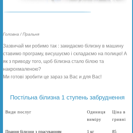
Головна / Пральня
Зазвичай ми робимо так : закидаємо білизну в машину
ставимо програму, висушуємо і складаємо на полицю! А
як з приводу того, щоб білизна стало білою та
накрохмаленою?
Ми готові зробити це зараз за Вас и для Вас!
Постільна білизна 1 ступень забруднення
Види послуг
Одиниця
Ціна в
виміру
гривні
Прання білизни з прасуванням
1 кг
85